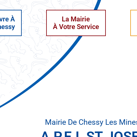
vre À
La Mairie
hessy
À Votre Service
Mairie De Chessy Les Mine
A.P.E.L ST JO