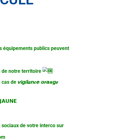
vos équipements publics peuvent
de notre territoire
 𝙫𝒊𝙜𝒊𝙡𝒂𝙣𝒄𝙚 𝙤𝒓𝙖𝒏𝙜𝒆
𝗔𝗨𝗡𝗘
x sociaux de votre interco sur
com