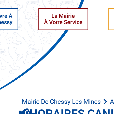
vre À
La Mairie
hessy
À Votre Service
Mairie De Chessy Les Mines
A
📢HORAIRES CAN