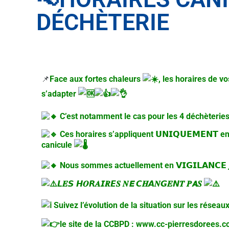
DÉCHÈTERIE
📌
Face aux fortes chaleurs
, les horaires de 
s’adapter
C’est notamment le cas pour les 4 déchèteries 
Ces horaires s’appliquent 𝗨𝗡𝗜𝗤𝗨𝗘𝗠𝗘𝗡𝗧 en cas de
canicule
Nous sommes actuellement en 𝗩𝗜𝗚𝗜𝗟𝗔𝗡𝗖𝗘 𝗝
𝙇𝑬𝙎 𝙃𝑶𝙍𝑨𝙄𝑹𝙀𝑺 𝑵𝙀 𝘾𝑯𝘼𝑵𝙂𝑬𝙉𝑻 𝑷𝘼𝑺
Suivez l’évolution de la situation sur les réseau
le site de la CCBPD :
www.cc-pierresdorees.